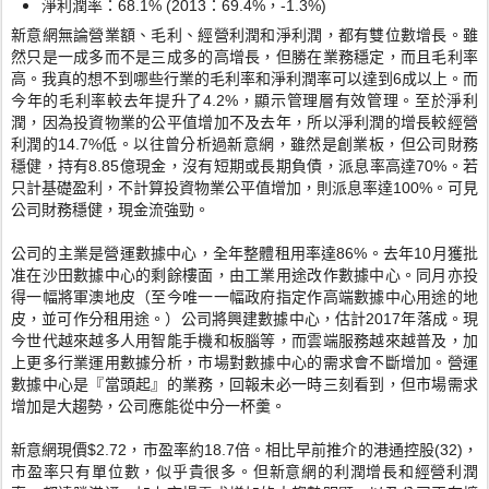
淨利潤率：68.1% (2013：69.4%，-1.3%)
新意網無論營業額、毛利、經營利潤和淨利潤，都有雙位數增長。雖
然只是一成多而不是三成多的高增長，但勝在業務穩定，而且毛利率
高。我真的想不到哪些行業的毛利率和淨利潤率可以達到6成以上。而
今年的毛利率較去年提升了4.2%，顯示管理層有效管理。至於淨利
潤，因為投資物業的公平值增加不及去年，所以淨利潤的增長較經營
利潤的14.7%低。以往曾分析過新意網，雖然是創業板，但公司財務
穩健，持有8.85億現金，沒有短期或長期負債，派息率高達70%。若
只計基礎盈利，不計算投資物業公平值增加，則派息率達100%。可見
公司財務穩健，現金流強勁。
公司的主業是營運數據中心，全年整體租用率達86%。去年10月獲批
准在沙田數據中心的剩餘樓面，由工業用途改作數據中心。同月亦投
得一幅將軍澳地皮（至今唯一一幅政府指定作高端數據中心用途的地
皮，並可作分租用途。）公司將興建數據中心，估計2017年落成。現
今世代越來越多人用智能手機和板腦等，而雲端服務越來越普及，加
上更多行業運用數據分析，市場對數據中心的需求會不斷增加。營運
數據中心是『當頭起』的業務，回報未必一時三刻看到，但市場需求
增加是大趨勢，公司應能從中分一杯羹。
新意網現價$2.72，市盈率約18.7倍。相比早前推介的港通控股(32)，
市盈率只有單位數，似乎貴很多。但新意網的利潤增長和經營利潤