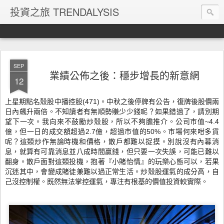
投資之旅 TRENDALYSIS
SEP
業績公佈之後：穩步增長的新意網
12
上星期點名
殼股
中播控股(471)。中秋之後停牌有公告，復牌後
股價兩
日內
飆升兩倍。不知讀者有無順勢賺少少錢呢？如果錯過了，請別期
望
下一次
。
我向來不鼓勵炒殼股，所以不夠膽
推介。公司市值~4.4
億，但一日的成交額超過2.7億，超過市值的
50%。市場何來咁多貨
呢？這類炒作無論時機和價格，散戶
都難以捉摸。
別說沒有內幕消
息，就算有可靠
消息並八
成時間贏錢，但
只要一次失誤，可能
已難以
翻身。散戶面對
這類投機，抱著『小賭怡
情』的
玩樂心態可以
，
若果
沉迷其中
，會
變成賭徒兼
難以過正常生活。炒殼
股運氣的成分高，自
己
沒控制權
。既然無法掌控
運氣，專注有
根基的價值
投資較實際
。