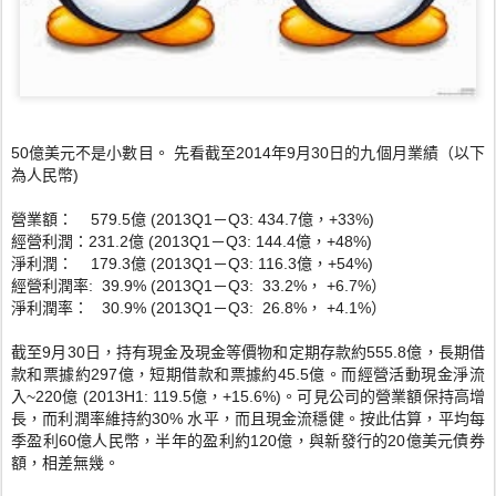
50億美元不是小數目。
先看截至2014年9月30日的九個月業績（以下
為人民幣)
營業額： 579.5億 (2013Q1－Q3: 434.7億，+33%)
經營利潤：231.2億 (2013Q1－Q3: 144.
4億，+48%)
淨利潤： 179.3億 (2013Q1－Q3: 116.3億，+
54%)
經營利潤率: 39.9% (2013Q1－Q3: 33.2%， +6.7%）
淨利潤率： 30.9% (2013Q1－Q3: 26.8%， +4.1%）
截至9月30日，持有現金及現金等價物和定期存款約555.
8億，長期借
款和票據約297億，短期借款和票據約45.5億。
而經營活動現金淨流
入~220億 (2013H1: 119.5億，+15.6%)。可見公司的營業額保持高增
長，
而利潤率維持約30% 水平，而且現金流穩健。按此估算，平均每
季盈利60億人民幣，
半年的盈利約120億，與新發行的20億美元債券
額，相差無幾。