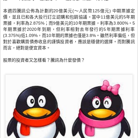
本週四騰訊公佈為計劃的20億美元(～人民幣125億元) 中期票據定
價，並且已和各大投行訂立認購和包銷協議。
當中11億美元的5年期
票據，利率為2.875%；
而9億美元的10年期票據，利率為3.800%。
5
年期票據於2020年到期，
但利率相對去年發行的5年期票據利率
(3.375%)低1.
09%，而10年期的票據也僅是3.8%。雖然利率偏低，
但
對於喜歡購買債券收息的謹慎投資者，應該是穩健的選擇。
而對騰訊
而言，絕對是便宜資本。
股票的投資者又怎樣看？騰訊為什麼發債？