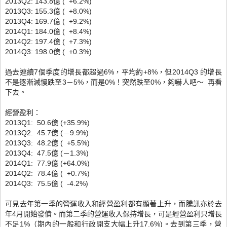
2013Q2: 143.8億 ( +6.2%)
2013Q3: 155.3億 ( +8.0%)
2013Q4: 169.7億 ( +9.2%)
2014Q1: 184.0億 ( +8.4%)
2014Q2: 197.4億 ( +7.3%)
2014Q3: 198.0億 ( +0.3%)
過去連續7個季度的增長都超過6%，平均約+8%，
但2014Q3 的增長
不是逐漸減慢跌至3－5%，而是0%！突然跌至0%，
夠嚇人吧～ 再看
下去。
經營盈利：
2013Q1: 50.6億 (+35.9%)
2013Q2: 45.7億 (－9.9%)
2013Q3: 48.2億 ( +5.5%)
2013Q4: 47.5億 (－1.3%)
2014Q1: 77.9億 (+64.0%)
2014Q2: 78.4億 ( +0.7%)
2014Q3: 75.5億 ( -4.2%)
可見去年第一季的營運收入和經營盈利都有顯著上升，
而騰訊亦於去
年4月開始發債。而第二季的營運收入保持增長，
可是經營盈利只增長
不足1%（
期內的一般和行政開支大幅上升17.6%)。去到第三季，
營