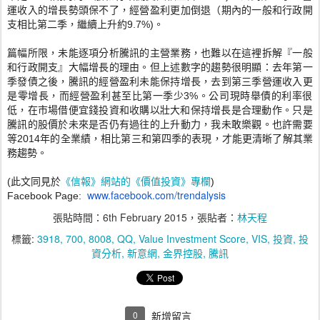
運收入的增長勢頭保不了，經營盈利更加倒退（
期內的一般和行政開
支相比第二季，繼續上升約9.7%)。
篇幅所限，未能逐項分析騰訊的主營業務，也難以在這裡拆解『
一般
和行政開支』大幅增長的理由。但上述數字的趨勢很明顯：
去年第一
季發債之後，騰訊的經營盈利未能保持增長，
去到第三季營運收入更
是零增長，而經營盈利甚至比第一季少3%。
公司現時舉債的利率很
低，
在市場借便宜錢投資和收購以壯大和保持增長是合理動作。
只是
騰訊的股價於未來是否仍有過往的上升動力，我未敢樂觀。
也許需要
等2014年的全業績，相比第三和第四季的表現，
才能更清晰了解其業
務趨勢。
《信報》網站的《價值投資》專欄
(此文同見於
)
www.facebook.com/trendalysis
Facebook Page:
張貼時間：
6th February 2015
，張貼者：
林天程
標籤:
3918
700
8008
QQ
Value Investment Score
VIS
投資
投
資分析
新意網
金界控股
騰訊
0
新增留言