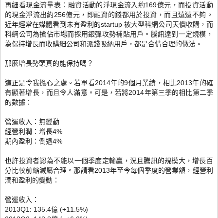
再細看現金流量表：融資活動的淨現金流入約169億元，
而投資活動
的現金淨流出約256億元，即融資的錢都用於投資，
而且遠遠不夠。
近年經常在媒體看到未有盈利的startup 被大型科網公司天價收購，
而
科網公司為搶佔市場而採用銀彈攻勢補貼用戶。
騰訊達到一定規模，
為保持增長而收購細公司和派錢吸納用戶，
都是合情合理的做法。
那麼增長勢頭真的能保持嗎？
這正是令我擔心之處。若單看2014年的9個月業績，
相比2013年的確
有顯著增長，而且令人滿意。可是，
若將2014年第三季的相比第二季
的數據：
營運收入：無變動
經營利潤：增長4%
期內盈利：倒退4%
也許投資者認為不能以一個季度定輸贏，況且騰訊的規模大，
增長百
分比較前縮減屬合理。
那請看2013年至今每個季度的營業額，經營利
潤和盈利的變動：
營運收入：
2013Q1: 135.4億 (+11.5%)