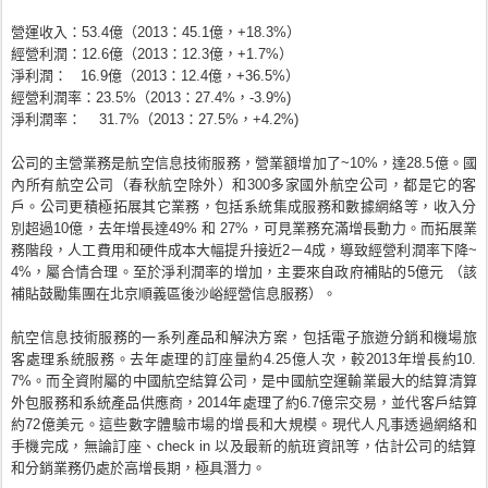
營運收入：53.4億（2013：45.1億，+18.3%）
經營利潤：12.6億（2013：12.3億，+1.7%）
淨利潤： 16.9億（2013：12.4億，+36.5%）
經營利潤率：23.5%（2013：27.4%，-3.9%)
淨利潤率： 31.7%（2013：27.5%，+4.2%)
公司的主營業務是航空信息技術服務，營業額增加了~10%，
達28.5億。國
內所有航空公司（春秋航空除外）
和300多家國外航空公司，都是它的客
戶。
公司更積極拓展其它業務，包括系統集成服務和數據網絡等，
收入分
別超過10億，去年增長達49% 和 27%，可見業務充滿增長動力。而拓展業
務階段，
人工費用和硬件成本大幅提升接近2－4成，導致經營利潤率下降~
4%，屬合情合理。至於淨利潤率的增加，
主要來自政府補貼的5億元 （該
補貼鼓勵集團在北京順義區後沙
峪經營信息服務）。
航空信息技術服務的一系列產品和解決方案，
包括電子旅遊分銷和機場旅
客處理系統服務。
去年處理的訂座量約4.25億人次，較2013年增長約10.
7%。
而全資附屬的中國航空結算
公司，
是中國航空運輸業最大的結算清算
外包服務和系統
產品供應商，
2014年處理了約6.7億宗交易，並代客戶結算
約72億美元。
這些數字體驗市場的增長和大規模
。
現代人凡事透過網絡和
手機完成
，無論訂座、check in 以及最新的
航班
資訊等，
估計公司的結算
和分銷業務仍處於高增長期，極具潛力。