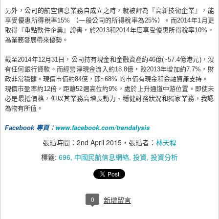
另外，公司的航空信息業務自成立之時，就被評為『高新技術企業』
，能
享受優惠所得稅率15% （一般公司的所得稅率為25%）。而2014年1月更
取得『
重點軟件企業』證書，於2013和2014年度享受
優惠
所得
稅率
10%，
為業務發展帶來優勢。
截至2014年12月31日，公司持有現金和金融資產約46億(
~57.4億港元)，沒
有任何銀行貸款。
而經營淨現金流入約18.8億，較2013年增加約7.7%，
財
政
非常
穩健
。現價市值約84億，即~68% 的市值有現金和金融資產支持。
現價市盈率約12倍，距離52週高位約9%，
處於上升通道中游位置。即使未
必是最抵價格，
但以其業務高增長動力、穩健財務狀況和獨家業務，
我認
為物有所值。
www.facebook.com/
trendalysis
Facebook 專頁：
張貼時間：
2nd April 2015
，張貼者：
林天程
標籤:
696
中國民航信息網絡
投資
投資分析
0
新增留言