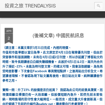
投資之旅 TRENDALYSIS
APR
(後補文章) 中國民航訊息
2
（請注意：本篇文章於3月31日完成，內裡的現價、
市值和市盈率都以當日為準。此文原定於4月1日在報章優先刊登，
但由於
突發事件和版面調動，未有在4月1日或2日刊登，
所以亦延遲了博客貼文的
時間，致令長期讀者白白錯失賺錢機會。
此股於4月1日＆2日，兩天內合共
升了接近~23%。
未能及時刊登文章，的確太可惜。我會汲取經驗，
為免再
受時差影響，下次會在Facebook 專頁簡短點評，之後再貼出分析全文。希
望讀者理解，
不會認為現下貼文屬馬後炮。假日貼出文章，
純粹讓讀者作
參考之用。
實際一問：升了23% 的股價是否仍抵買？ 我認為此公司的前景具潛質，而
現價距離目標價仍有一大段距離。
但股價短期內急升，若然先前未曾吸
納，
現時進場的防守性會大幅降低。一般而言，成交量大升會創新高，
但
由於錯過了先前的升幅作為safety net，讀者需自行考慮清楚。）