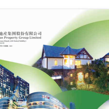
未來是關鍵二十年。2005年Ray 就曾出版 The Singularity i
上月出版的新書強調Nearer。 Ray 對未來的推敲，不單
技，更重要是時間點推測極接近，例如智能電話面世、AI
等，誤差才一年。他於1999年就預測2029年會出現媲美
的superhuman AI。過往Ray 被指太樂觀，很多人認為
出現。去年ChatGPT 平地一聲雷，見識過Generative A
比Ray 更樂觀，認為2026年就會出現superhuman AI! 而2
年後)， Ray認為會到達奇點Singularity - 人腦和雲端
「永續存在」。結合電腦的人腦，就似是加了幾層類神經
量和運算速度會達到人腦難以處理的程度。由於算力的增
降並非線性，而是指數式成長，未來20年的增長速度會遠
變都是標誌性的！
人腦的運算速度及不上電腦，尤其現代晶片的算力越來越
式AI 的出現，將會改變多