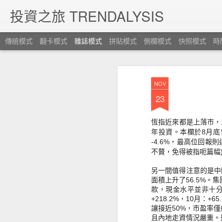
投資之旅 TRENDALYSIS
傳統模式
翻卡模式
雜誌模式
拼貼模式
側欄模式
快照模式
時
NOV
23
恆指近來都是上落市，
年投資。本欄於8月底
-4.6%，最高位回報則
不贅，
免得被指呃篇幅
另一間值得注意的是中國
面積上升了56.5%。
集
款，
現金水平並非十
+218.2%，10月：+65
讓接近50%，
市盈率僅
且內地走資情況嚴重。