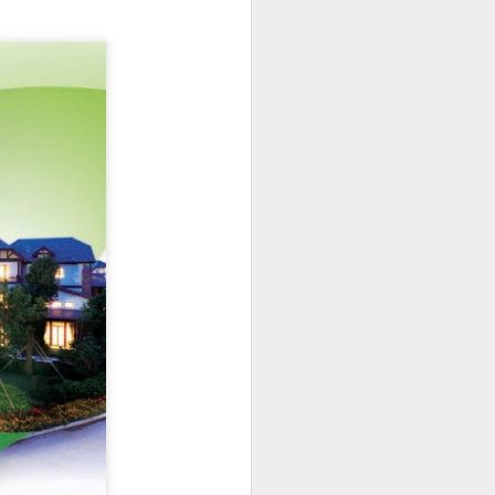
s Near，
止是預想科
 贏人類棋手
人類難分真假
要一世紀後才
I，有人甚至
045年(即20
電腦融合，好比
網絡，資訊
加和成本下
超過往，轉
誇張！生成