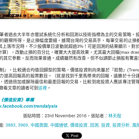
筆者過去大半年亦嘗試系統化分析和回測以技術指標為主的交易策略
。
NOV
SEP
的觀察所得，
是止損幅度要細。據聞台灣的交易高手，
每筆交易的止損都
第四季與《一線致富》
很特別的台灣
2
30
尤其上落市況時，不少股價單日波動就超過3%！
可是回測的結果顯示，對
NARLabs
7月28日的貼文《幾個數字推
日計算），改動止損的百分比，
確實大大提高效果，尤其最大回檔(max draw
早前參加在倫敦舉辦的Semi
敲資金流向看美股後市》，
的其它參數，
反而效果普通。成績雖然有改善，但不似調節止損般有驚喜
Impact Summit，屬國際大型科技
推斷資金流入美元資產市場，有利
峰會 CogX Festival 2023 的主要活
美股和美元指數。當日提及英鎊會
制』，比較適合均值回歸型的策略，
價值投資則向來屬於『趁勢』(Trend 
動，多場演講的題目包括：英國政
由1兌1.28，於1－2個月內下跌至
力提高回報高的股票數目。（就是找到千里馬帶來的回報，
遠勝於十分
府和業界的半導體策略、環球投資
1.21水平，結果2個月後的10月2
，
透過倍加或摒除最佳和最差回報的交易，
比較到底投資人應該專注管
者看半導體未來發展、半導體與電
日，英鎊兌美元跌至1兌 1.207，隨
這裡
趣看文章的讀者可到
。
動車應用實例、晶片加速AI 改革、
後1個月在1.21 – 1.23 之間徘徊。
AR
AI 世代：隨處捷徑的領悟
生技器官晶片趨勢等，滿有啟發兼
下圖的兩個藍色箭嘴，分別指出7
19
《價值投資》專欄
前文《AI 世代：人人都是CEO》提到 GPT 為各行各業創造捷徑。
內容充實。相比連場演講，
月28日和10月2日的滙價。
.facebook.com/
trendalysis
想行得快，要學會運用GPT。AI 的應用場景非常多，除了翻譯，寫
NARLabs 的攤位更吸睛，展示半
，找資料，寫程式，解答問題，有人問ChatGPT 如何用USD100 在最
導體發展和多種創新技術，包括AI
可是，對美股後市的推斷與事實有
張貼時間：
23rd November 2016
，張貼者：
林天程
時間内合法地賺最多錢（而他會配合AI 的建議跟著實踐），ChatGPT
晶片、器官晶片、網絡安全、地震
落差 － 道瓊斯工業指數和標普500
建議設立網站賣環保產品。有興趣了解故事發展的，可以看Tweet。上述
預警等，並有專家學者在場講解說
籤:
3883
3969
中國奧園
中國通號
價值投資
回測
投資
投資分析
風
指數在8月先跌後回升，但高位不
是部份例子，到底如何應用AI，大概要先確認目的地，再問ChatGPT
明。
及7月，未如預期般熱鬧。數據顯
才知道捷徑。
示，7月尾後未有顯著資金流入美