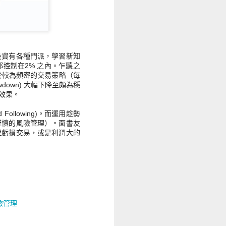
投資有各種門派，學習新知
JUL
控制在2% 之內。乍聽之
幾個數字推敲資金流向
27
於較為頻密的交易策略（
每
看美股後市
down) 大幅下降至頗為穩
未來數月，資金應該會持續流入美
效果。
元市場（美股 & 美債）。簡單比較
幾個數字：
Following)。而運用趁勢
謹慎的風險管理）。面書友
美國 6月通脹率：2.97%，利率：
理虧損交易，或是利潤大的
5.50%
英國 6月通脹率：7.90%，利率：
5.25%
歐盟 6月通脹率：5.50%，利率：
4.25%
險管理
只有美元的利率高於通脹率，代表
持有美元收息，不會貶值，更賺到