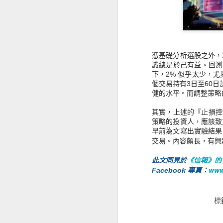
憑基礎分析選股之外，
MAY
識總是於己有益。回測
2024倫敦生物科技展觀
11
下，2% 似乎太少，
後感
個交易持有3日至60
我曾認為生物科技會像互聯網般，
健的水平。而調整策略
很快迎來一波大泡沫。日前參加
London Biotechnology Show
其實，上述的『止損控
2024，依然感到生物醫療是未來趨
策略的投資人，
應該致
勢，但要形成泡沫還有很遠距離，
早前為文寫出實驗結果
畢竟有瓶頸待解決。連續兩日的生
交易。
內容頗長，有興
物科技展在Olympia West 舉行，
M
除了無酒精的益生菌啤酒、Oracle
《信報》的
此文同見於
Health AI臨床試驗記錄系統、和
www
Facebook 專頁：
Microsoft Copilot 輔助醫護填寫和
文
尋找病歷，印象最深刻是幾間數據
短
處理公司的演說 - 由收集、標準
標
化、去除雜訊、持續儲存、綜合多
只
面向數據，直到統計和比較，甚至
配對臨床試驗的病人等，多個平台