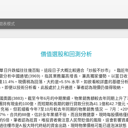
間表模式
JUL
想像未來關鍵20年 － 讀 T
28
價值選股和回測分析
Singularity is Nearer 後感
你想像過未來嗎？ 期待未來嗎？
單日升跌幅往往幾百點，
這段日子大概比較適合「炒股不炒市」。臨近
以往我不知道可以那麼具體兼holistic (全方位）地思考未
曾分析中國通號(
3969)，指其業務屬高增長，兼具獨家優勢。
以當日收
是時間軸的層層推進，或社會各面向環環相扣。 Ray Kurzw
達11.4%。現價稍為回落，大約是+
5.5% 水平。如欲看較詳盡的基礎
書The Singularity is Nearer 展示系統性推敲未來世
)。即便以技術分析看，此股處於上升通道，
筆者認為現價仍值得吸納。
發性！他由宇宙大爆炸開始說起，然後提到單細胞、DNA
演變成人類（的大腦）。電腦硬碟等同延伸的大腦，運算
奧園(3883)。
截至今年6月的中期業績，物業銷售額較去年同期上升了73
低，速度則越來越快。所謂的倍數增長，以萬倍為單位。
團持有現金約100億，而短期和長期的銀行貸款分別為41.
1億和42.7億
為高科技是有富豪專利，事實是30年前的世界富豪，不曾
分充裕，
但若細看今年7至10月較去年同期的物業銷售情況 － 7月：+20%
有現時的智能電話，當年未有互聯網，技術亦未能支援，
.7%
，合共約88億，估計全年業績不俗，而且財務健康。
現時每股價格僅約
到現代普羅大眾日常享受的便捷、科技和資訊。所以，重
約5倍，筆者認為抵買。
唯投資者需注意人民幣貶值的風險，
這會影響資
不是資源，而是各種技術進步到某個點，並互相配合。
過往樓市是A 股大時代終結的資金出路，現時物業價格可能已達泡沫狀態