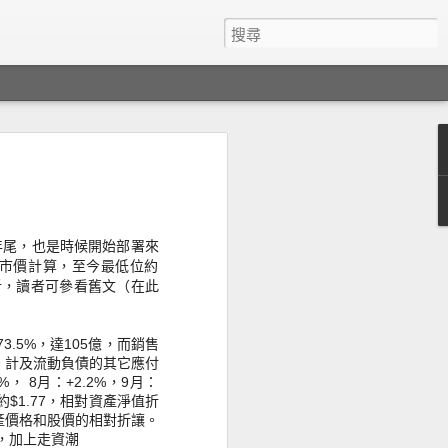
he
年尾，
也是時候開始部署來
來 － 不論
市價計算，至今最低位約
eil 在新
分析，讀者可參看舊文（在此
界的方法，極富啟
 進化，再
成本越來越
.5%
，達105億，而銷售
當大家還以
元。計及流動負債的其它應付
亦不可能擁
， 8月：+2.2%，9月：
有錢都得不
$1.77，相對資產淨值折
點不是錢亦
產價格和股價的相對折讓。
，
加上走資潮