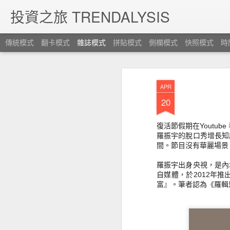
投資之旅 TRENDALYSIS
傳統模式
翻卡模式
雜誌模式
拼貼模式
側欄模式
快照模式
時
APR
20
復活節假期在Youtu
羅振宇的脫口秀增長知
間。
節目沒有華麗場景
羅振宇出身央視，是內
自媒體，於2012年
富』。筆者認為《羅輯