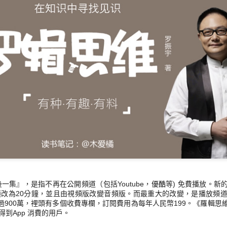
未來是關鍵二十年。2005年Ray 就曾出版 The Singularity i
上月出版的新書強調Nearer。 Ray 對未來的推敲，不單
技，更重要是時間點推測極接近，例如智能電話面世、AI
等，誤差才一年。他於1999年就預測2029年會出現媲美
的superhuman AI。過往Ray 被指太樂觀，很多人認為
出現。去年ChatGPT 平地一聲雷，見識過Generative A
比Ray 更樂觀，認為2026年就會出現superhuman AI! 而2
年後)， Ray認為會到達奇點Singularity - 人腦和雲端
「永續存在」。結合電腦的人腦，就似是加了幾層類神經
量和運算速度會達到人腦難以處理的程度。由於算力的增
降並非線性，而是指數式成長，未來20年的增長速度會遠
變都是標誌性的！
人腦的運算速度及不上電腦，尤其現代晶片的算力越來越
式AI 的出現，將會改變多
一集』，是指不再在公開頻道（包括Youtube，優
酷
等
) 免費播放。新
鐘改為20分鐘，並且由視頻版改變音頻版。
而最重大的改變，是播放頻
超過900萬，裡頭有多個收費專欄，
訂閱費用為每年人民幣199。《羅輯思
到App 消費的用戶。