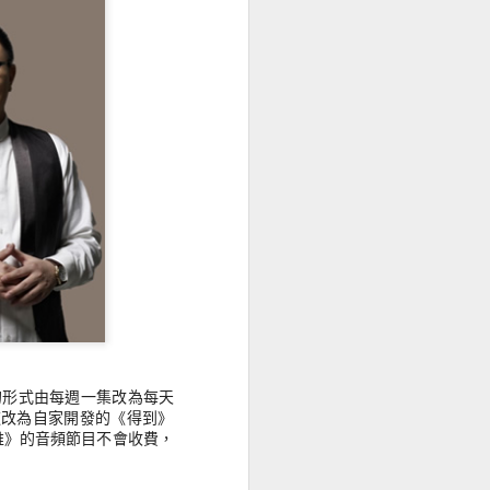
s Near，
止是預想科
 贏人類棋手
人類難分真假
要一世紀後才
I，有人甚至
045年(即20
電腦融合，好比
網絡，資訊
加和成本下
超過往，轉
誇張！生成
的形式由每週一集改為每天
道改為自家開發的《得到》
維》的音頻節目不會收費，