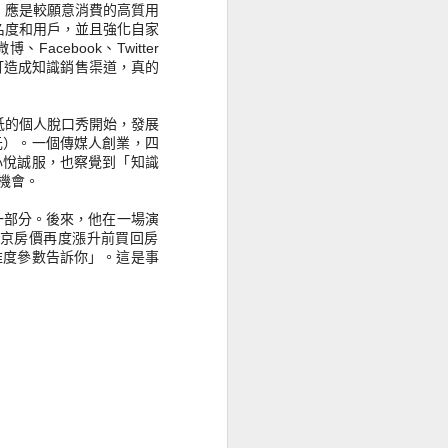
，應是較願意消費的高質用
名度和用戶，並且強化自家
acebook、Twitter
打造成知識銷售渠道，真的
低的個人脫口秀開始，
發展
JUL
幾個數字推敲資金流向
元）。一個傳媒人創業，
四
27
看美股後市
心悅誠服，也察覺到「
知識
未來數月，資金應該會持續流入美
機會。
元市場（美股 & 美債）。簡單比較
幾個數字：
一部分。後來，
他在一場演
北京房價再度漲升前買回房
美國 6月通脹率：2.97%，利率：
維度參數告訴你」。這是事
5.50%
英國 6月通脹率：7.90%，利率：
5.25%
歐盟 6月通脹率：5.50%，利率：
4.25%
只有美元的利率高於通脹率，代表
持有美元收息，不會貶值，更賺到