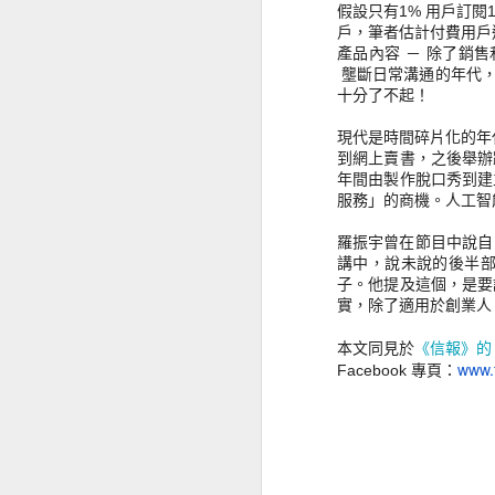
假設只有1% 用戶訂閱
戶，
筆者估計付費用戶
產品內容 － 除了銷
壟斷日常溝通的年代
十分了不起！
現代是時間碎片化的年
MAY
2024倫敦生物科技展觀
到網上賣書，之後舉辦
11
後感
年間由製作脫口秀到建
我曾認為生物科技會像互聯網般，
服務」的商機。人工智
很快迎來一波大泡沫。日前參加
London Biotechnology Show
羅振宇曾在節目中說自
2024，依然感到生物醫療是未來趨
講中，說未說的後半
勢，但要形成泡沫還有很遠距離，
子。他提及這個，
是要
畢竟有瓶頸待解決。連續兩日的生
實，
除了適用於創業人
物科技展在Olympia West 舉行，
M
除了無酒精的益生菌啤酒、Oracle
《信報》的
本文同見於
Health AI臨床試驗記錄系統、和
www.
Facebook 專頁：
Microsoft Copilot 輔助醫護填寫和
文
尋找病歷，印象最深刻是幾間數據
短
處理公司的演說 - 由收集、標準
化、去除雜訊、持續儲存、綜合多
只
面向數據，直到統計和比較，甚至
配對臨床試驗的病人等，多個平台