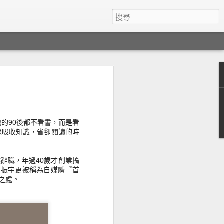
he
地的90後都不看書，
而是看
來 － 不論
眾吸收知識，省卻閱讀的時
eil 在新
界的方法，極富啟
然辭職，
 進化，再
年過40歲才創業搞
成本越來越
而羅振宇更被稱為自媒體『
首
當大家還以
之處。
亦不可能擁
有錢都得不
點不是錢亦