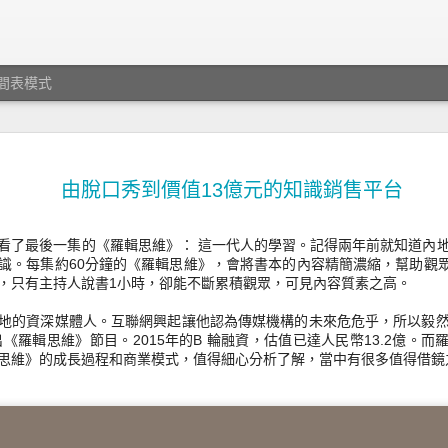
間表模式
JUL
想像未來關鍵20年 － 讀 T
28
由脫口秀到價值13億元的知識銷售平台
Singularity is Nearer 後感
你想像過未來嗎？ 期待未來嗎？
be 看了最後一集的《羅輯思維》： 這一代人的學習。記得兩年前就知道內
識。每集約60分鐘的《羅輯思維》，
以往我不知道可以那麼具體兼holistic (全方位）地思考未
會將書本的內容精簡濃縮，幫助觀
，只有主持人說書1小時，卻能不斷累積觀眾，
是時間軸的層層推進，或社會各面向環環相扣。 Ray Kurzw
可見內容質素之高。
書The Singularity is Nearer 展示系統性推敲未來世
地的資深媒體人。
互聯網興起讓他認為傳媒機構的未來危危乎，所以毅
發性！他由宇宙大爆炸開始說起，然後提到單細胞、DNA
推出《羅輯思維》節目。
演變成人類（的大腦）。電腦硬碟等同延伸的大腦，運算
2015年的B 輪融資，估值已達人民幣13.2億。
思維》的成長過程和商業模式，
低，速度則越來越快。所謂的倍數增長，以萬倍為單位。
值得細心分析了解，當中有很多值得借鏡
為高科技是有富豪專利，事實是30年前的世界富豪，不曾
有現時的智能電話，當年未有互聯網，技術亦未能支援，
到現代普羅大眾日常享受的便捷、科技和資訊。所以，重
不是資源，而是各種技術進步到某個點，並互相配合。