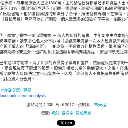
1個專欄，每年營運收入已達1800萬。
由於整個社群都是渴求知識型人士
遠不止1%，而部份訂戶更不止訂閱一個專欄。
羅振宇用四年時間累積知
售和出版書籍，也和各個界別的知識分子合作，
推出付費專欄。在微信、微博、F
，《羅輯思維》
竟然可以自行開發一個人數眾多的知識分享平台，
並將它
代，羅振宇看中一個市場需求 － 個人對知識的追求。中年創業由成本極
NOV
SEP
第四季與《一線致富》
很特別的台灣
跨年演講，請來多位名人分享心得（
據說跨年演講一次收入超過數千萬
2
30
NARLabs
7月28日的貼文《幾個數字推
立近千萬人的「知識社群」，
並成為一個具實力的銷售渠道，筆者除了
早前參加在倫敦舉辦的Semi
敲資金流向看美股後市》，
能和網絡保安之外，
也許應多注意這類互聯網知識產品，並從中尋找投資
Impact Summit，屬國際大型科技
推斷資金流入美元資產市場，有利
峰會 CogX Festival 2023 的主要活
美股和美元指數。當日提及英鎊會
己年過40才創業，
賣了北京的貴價房子套現租屋住，然而這只是故事的
動，多場演講的題目包括：英國政
由1兌1.28，於1－2個月內下跌至
部，是套現後買了騰訊的股票，
股價升幅較北京的房價更大。之後，
在
府和業界的半導體策略、環球投資
1.21水平，結果2個月後的10月2
說明創業人每個決定要自己負責任，因為「
大部份人不會把選擇的所有
者看半導體未來發展、半導體與電
日，英鎊兌美元跌至1兌 1.207，隨
，對投資人也合用。
動車應用實例、晶片加速AI 改革、
後1個月在1.21 – 1.23 之間徘徊。
AR
AI 世代：隨處捷徑的領悟
生技器官晶片趨勢等，滿有啟發兼
下圖的兩個藍色箭嘴，分別指出7
《價值投資》專欄
19
前文《AI 世代：人人都是CEO》提到 GPT 為各行各業創造捷徑。
內容充實。相比連場演講，
月28日和10月2日的滙價。
facebook.com/
trendalysis
想行得快，要學會運用GPT。AI 的應用場景非常多，除了翻譯，寫
NARLabs 的攤位更吸睛，展示半
，找資料，寫程式，解答問題，有人問ChatGPT 如何用USD100 在最
導體發展和多種創新技術，包括AI
可是，對美股後市的推斷與事實有
張貼時間：
20th April 2017
，張貼者：
林天程
時間内合法地賺最多錢（而他會配合AI 的建議跟著實踐），ChatGPT
晶片、器官晶片、網絡安全、地震
落差 － 道瓊斯工業指數和標普500
標籤:
初創
羅振宇
羅輯思維
建議設立網站賣環保產品。有興趣了解故事發展的，可以看Tweet。上述
預警等，並有專家學者在場講解說
指數在8月先跌後回升，但高位不
是部份例子，到底如何應用AI，大概要先確認目的地，再問ChatGPT
明。
及7月，未如預期般熱鬧。數據顯
才知道捷徑。
示，7月尾後未有顯著資金流入美