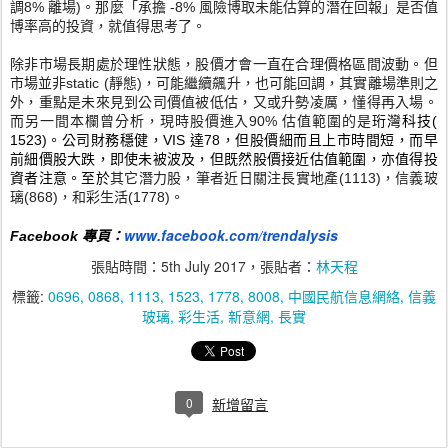
調
8%
離場
)
。那麼「承擔
-8%
風險博取未能估算的潛在回報」是否值
博率高的投資，
就值得思考了。
除非市場長期處於理性狀態，股價才會一直在合理價格區間波動。
但
市場並非
static (
靜態
)，可能繼續飆升，也可能回調，其實
離場準則之
外，
重點是未來見到公司價值被低估，又或升勢凌厲，懂得再入場。
而另
一間本欄曾分析，現時股價進入
90%
估值範圍的是
珩灣科技
(
1523)
。公司財務穩健，
VIS
達
78
，
但股價細而且上市時間短，而
早
前細價股大跌，即使未被波及，
但既然股價接近估值範圍，亦值得投
資者注意。至於
其它潛力股，
筆者
近日
關注長實地產
(1113)
，信義玻
璃
(868)
，
和彩生活
(1778)
。
www.facebook.com/
trendalysis
Facebook 專頁：
張貼時間：
5th July 2017
，張貼者：
林天程
標籤:
0696
0868
1113
1523
1778
8008
中國民航信息網絡
信義
玻璃
彩生活
新意網
長實
0
新增留言