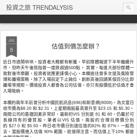
投資之旅 TRENDALYSIS
JUL
估值到價怎麼辦？
5
近日市道鬧哄哄，投資者大概都有斬獲，
早前媒體報道下半年繼續升
市，但昨天午後恆指曾一度跌超過
500
點。 其實，每逢大部份媒體一
致對後市樂觀，
投資者就應更謹慎小心。本欄過往曾多次提及風險管
理和離場策略，
除了入場前定下止蝕位、創新高後回調某個百分比即
離場等規矩，
價值投資人都會為公司估值，亦只有股價低於估值才會
入場吸納。
本欄約兩年半前曾分析中國民航訊息
(696)
和新意網
(
8008)
，為文當日
收市價為
$8.20
和
$2.31
，上星期兩股最高曾升至
$23.15
和
$5.30
。
兩間公司的基礎因素非常好，最新的
VIS
分別是
81
和
80
，仍屬於可
長線持有的優質股。筆者以
VIS
估值，兩股的合理目標價分別
約
$27.0
和
$5.50。昨日收市價分別達估值的82% 和 87%。一般而
言，
當股價進入估值
90%
範圍，就值得注意。而估值上下
10% 都
是