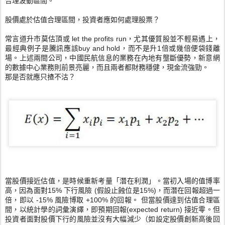
合理波動區間。
股價處於估值合理區間，投資者應如何處理股票？
常言道升市莫估頂或
let the profits run
，尤其優質股並不輕易遇上，
最經典例子是騰訊應該
buy and hold
，而不是升
1
倍或幾倍便袋錢離
場。上述兩間公司，
中國民航信息的業務在內地有壟斷優勢，
新意網
的數據中心業務則前景亮麗，而且兩者都財務穩健，
現金流強勁。
那是否就應只揸不沽？
當股價接近估值，是時候重新考量「潛在利潤」。
當初入場的值博率
高，因為面對
15%
下行風險
(
假設止蝕位是
15%)
，而潛在回報超過一
倍，即以
-15%
風險博取
+100%
的回報。 但當股價達到估值合理區
間，以統計學的詞彙演繹，即預期回報
(
expected return)
接近零。但
投資者面對股價下行的風險並沒有大幅減少（
如設定股價創新高後回