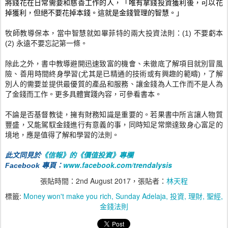
將錢花在日常需要和慈善工作的人，「
唯有拿錢投資獲利後，可以花
掉獲利，但絕不要花掉本錢。
這就是金錢管理的智慧。」
牧師教導保本，當中智慧就如畢菲特的兩大投資法則：(1) 不要虧本
(2) 永遠不要忘記第一條。
除此之外，書中教導避開迅速致富的機會、
未徹底了解項目就別冒風
險、善用時間終身學習(
尤其是已精通的技術或有興趣的範疇)，
了解
別人的需要並提供最優質的產品和服務、
讓金錢為人工作而不是人為
了金錢而工作。更多具體實踐內容，
可參看書本。
不論是否基督教徒，擁有財務知識是重要的。
若果書中所言讓人物質
豐盛，又能駕馭金錢進行有意義的事，
同時知足常樂達致身心富足的
境地，應是值得了解和學習的法則。
《信報》的《價值投資》專欄
此文同見於
www.facebook.com/
trendalysis
Facebook 專頁：
張貼時間：
2nd August 2017
，張貼者：
林天程
標籤:
Money won't make you rich
Sunday Adelaja
投資
理財
聖經
金錢法則