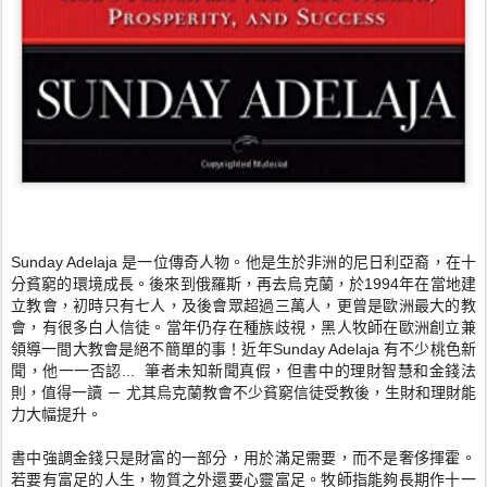
Sunday Adelaja 是一位傳奇人物。他是生於非洲的尼日利亞裔，
在十
分貧窮的環境成長。後來到俄羅斯，再去烏克蘭，
於1994年在當地建
立教會，初時只有七人，
及後會眾超過三萬人，更曾是歐洲最大的教
會，有很多白人信徒。
當年仍存在種族歧視，黑人牧師在歐洲創立兼
領導一間大教會是絕不
簡單的事！近年Sunday Adelaja 有不少桃色新
聞，他一一否認... 筆者未知新聞真假，但書中的理財智慧和金錢法
則，值得一讀 － 尤其烏克蘭教會不少貧窮信徒受教後，生財和理財能
力大幅提升。
書中強調金錢只是財富的一部分，用於滿足需要，而不是奢侈揮霍。
若要有富足的人生，物質之外還要心靈富足。
牧師指能夠長期作十一