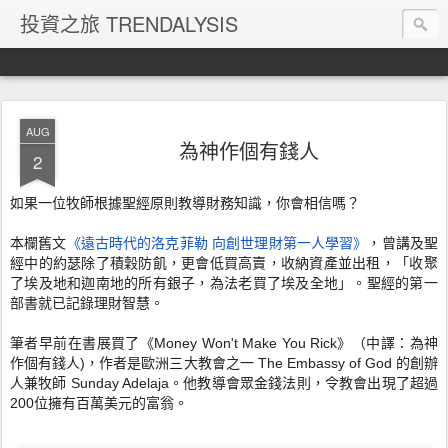
投資之旅 TRENDALYSIS
AUG
為神作個有錢人
2
如果一位牧師根據聖經原則教導財務知識，你會相信嗎？
《遠古時代的洛克菲勒 向創世理財第一人學習》
本欄舊文
，曾講及聖
經中的約瑟除了積穀防飢，
更會低買高賣，收納資產並出租，「
收聚
了埃及地和迦南地的所有銀子，為法老買了埃及全地」。
聖經的第一
部書就已記錄理財智慧。
筆者早前在書展買了《Money Won't Make You Rick》（中譯：為神
作個有錢人)，作者是歐洲三大教會之一 The Embassy of God 的創辦
人兼牧師 Sunday Adelaja。他教導會眾金錢法則，令教會出現了超過
200位
擁有百萬美元的富翁。