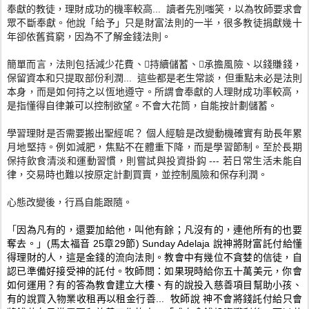
奉獻的教徒，理財成功的機率較高... 讀者先別嗤笑，以為牧師要求會
眾不斷奉獻。他說「給予」只是財
富法則的一半，很多教徒捐獻幾十
年卻依舊貧窮，因為不了解金錢法
則。
簡單而言，法則包括減少花費、持續儲蓄、承擔風險、
以錢賺錢，
保留資本和只提取部份利潤... 這些都是老生常談，但重點未必是法則
本身，而是如何持之以恆地
遵守。所謂會奉獻的人理財成功率較高，
是指懂得自律兼可以控制欲
望。不會大花筒，自能按計劃儲蓄。
學習理財是否需要搬出聖經呢？ 個人經驗是改變動機確實有助長年累
月地堅持。例如減肥，
焦點不在體重下降，而是學習節制。
至於長期
保持飲食清淡和運動習慣，則嘗試與投資掛鈎 --- 若日常生活未能自
律，交易時也難以按原定計劃買賣，
並控制風險和保存利潤。
心態改變後，行爲自能跟隨。
「
因為凡有的，還要加給他，叫他有餘；凡沒有的，
連他所有的也要
奪去。」(馬太福音 25章29節) Sunday Adelaja 說神將財富託付給懂
得理財的人，這是金錢的流向法則。
教會中有幾位不貪婪的信徒，自
認已準備好接受神的託付。牧師問：
如果現時給你五十萬美元，你會
如何運用？有的答為教會建立大樓、
有的說投入慈善項目幫助小孩、
有的說買入物業收租再以租金行善.
.. 牧師說 神不會將錢託付給只會