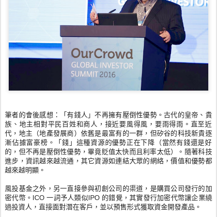
筆者的會後感想：「有錢人」不再擁有壓倒性優勢。古代的皇帝、
貴
族、地主相對平民百姓和商人，接近要風得風，要雨得雨。
直至近
代，地主（地產發展商）依舊是最富有的一群，
但矽谷的科技新貴逐
漸佔據富豪榜。「錢」
這種資源的優勢正在下降（當然有錢還是好
的，
但不再是壓倒性優勢，畢竟貶值太快而且利率太低）。
隨著科技
進步，資訊越來越流通，其它資源如連結大眾的網絡，價值
和優勢都
越來越明顯。
風投基金之外，另一直接參與初創公司的渠道，
是購買公司發行的加
密代幣。ICO 一詞予人類似IPO 的錯覺，其實發行加密代幣讓企業繞
過投資人，直接面對潛在客戶，
並以預售形式獲取資金開發產品。