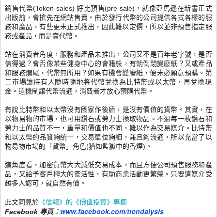
銷售代幣(Token sales) 好比預售(pre-sale)，就像亞馬遜在新書正式
出版前，
會搶先在網站售賣。由於發行代幣的公司提供各式各樣的服
務和產品
，有些更未正式推出，因此難以定價，
所以並非預售指定服
務或產品，而是賣代幣。
站在消費者角度，服務和產品未推出，公司又不是百年老字號，
是否
信得過？會否像某些健身中心的會籍般，有朝倒閉變廢紙？
又或產品
和服務爛尾，代幣無所用？如果有機會變廢紙，
便未必願意預購。
第
二市場讓持有人隨時隨地將代幣兌換為比特幣或以太幣，
再兌換現
金。這機制讓代幣流通，消費者才放心預購代幣。
有說比特幣和以太幣沒有國家作後盾，是沒有價值的貨幣。其實，
在
以物易物的市場，也可用鑽石或勞力士換取物品。
不過每一枚鑽石和
勞力士的品質不一，重量和價值也不同，
難以作為交易媒介。比特幣
和以太幣的品質夠統一，交易單位夠細，
兼且夠流通，所以充當了以
物易物市場的「貨幣」角色(
猶如監獄中的香煙)。
這角度看，加密貨幣大大減低交易成本，而且方便公司預售服務和產
品，又給予客戶極大的靈活性，有助商業活動更繁榮。
只要這媒介受
越多人認可，就自然有價。
《信報》的《價值投資》專欄
此文同見於
www.facebook.com/
trendalysis
Facebook 專頁：